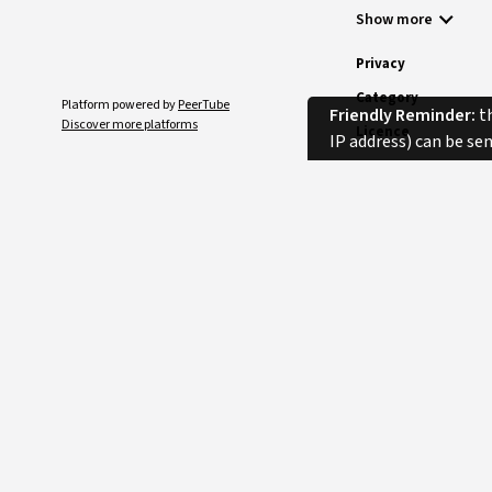
затраты на кажд
Show more
Privacy
Category
Platform powered by
PeerTube
Friendly Reminder:
th
Discover more platforms
Licence
IP address) can be se
Language
Tags
Duration
Comments
SORT
No comments.