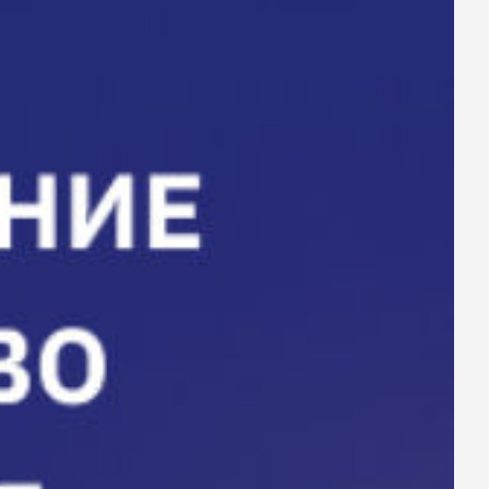
ay
deo