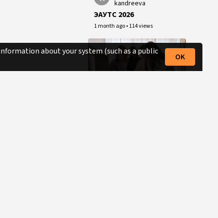
kandreeva
ЭАУТС 2026
1 month ago
•
114 views
 information about your system (such as a public
OK
3:48
e
eauts
ЭАУТС 2026
2 months ago
•
5 views
2:10
k
kandreeva
Выпускные