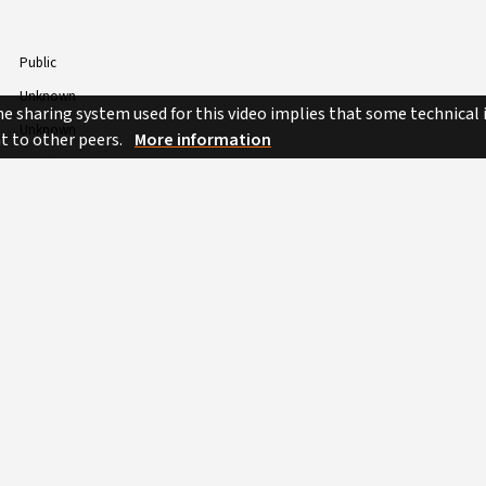
ом этапе.
Public
Unknown
e sharing system used for this video implies that some technical
Unknown
nt to other peers.
More information
Russian
BIM
13h 16min 12sec
 BY