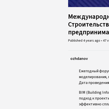
Международн
Строительств
предпринима
Published
4 years ago
•
47 
ozhdanov
Ежегодный фору
моделирования, п
Дата проведения: 
BIM (Building In
подход к проект
эффективно спла