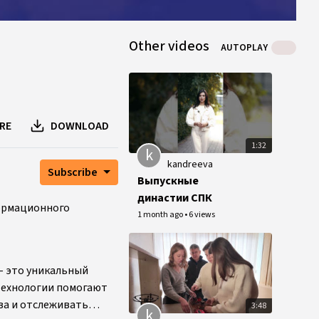
Other videos
AUTOPLAY
RE
DOWNLOAD
1:32
k
kandreeva
Subscribe
Выпускные
династии СПК
ормационного
1 month ago
•
6 views
 – это уникальный
-технологии помогают
ва и отслеживать
3:48
k